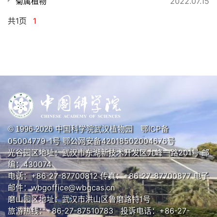
菊属植物
2022.07.15
共1页
1
中国科学院武汉植物园
鄂ICP备
© 1996-
2026
05004779-1号
鄂公网安备42018502004676号
光谷园区地址：武汉市东湖新技术开发区九峰一路201号 邮
编：430074
电话：+86-27-87700812 传真：+86-27-87700877 电子
邮件：wbgoffice@wbgcas.cn
磨山园区地址：武汉市洪山区鲁磨路特1号
旅游热线：+86-27-87510783 投诉电话：+86-27-