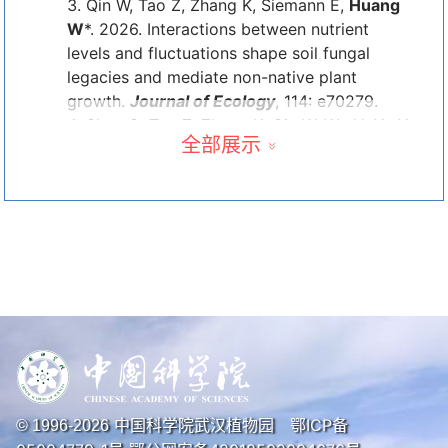
Qin W, Tao Z, Zhang K, Siemann E,
Huang
W
*. 2026. Interactions between nutrient
levels and fluctuations shape soil fungal
legacies and mediate non-native plant
growth.
Journal of Ecology
, 114: e70279.
Shen C, Tao Z, Zhang K, Qin W, Wu H, Xu X,
全部展示
Chen X, Siemann E,
Huang W
*. 2026. Co-
invasion by distantly related invasive plants
drives invasional meltdown via synergistic
increases in putative soil fungal pathogens.
Global Change Biology
, 32: e70710.
Tian B, Ding J*,
Huang W
*, Siemann E.
2025. Escaping enemies enhances invader
mutualisms: Role of metabolites.
Trends in
Ecology & Evolution
, 40: 945-948.
Wan J, Yi J, Sun X, Siemann E, Erb M,
Huang W
*. 2025. Plants respond to
herbivory through sequential induction of
中国科学院武汉植物园
鄂ICP备
© 1996-
2026
cheaper defenses before more costly ones.