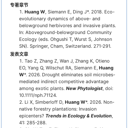
专著章节
Huang W
, Siemann E, Ding J*. 2018. Eco-
evolutionary dynamics of above- and
belowground herbivores and invasive plants.
In: Aboveground-belowground Community
Ecology (eds. Ohgushi T, Wurst S, Johnson
SN). Springer, Cham, Switzerland. 271-291.
发表文章
Tao Z, Zhang Z, Wan J, Zhang K, Otieno
EO, Yang Q, Wilschut RA, Siemann E,
Huang
W
*. 2026. Drought eliminates soil microbes-
mediated indirect competitive advantage
among exotic plants.
New Phytologist
, doi:
10.1111/nph.71124.
Li X, Simberloff D,
Huang W
*. 2026. Non-
native forestry plantations: Invasion
epicenters?
Trends in Ecology & Evolution
,
41: 285-288.