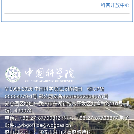
科普开放中心
中国科学院武汉植物园
鄂ICP备
© 1996-
2026
05004779-1号
鄂公网安备42018502004676号
光谷园区地址：武汉市东湖新技术开发区九峰一路201号 邮
编：430074
电话：+86-27-87700812 传真：+86-27-87700877 电子
邮件：wbgoffice@wbgcas.cn
磨山园区地址：武汉市洪山区鲁磨路特1号