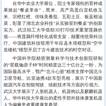
在华中农业大学展位，院士专家
领衔的育种成
果掀起“餐桌革命”
，黑米、高产高蛋白宜机收玉
米、宗橙红橙、倍味美番茄、五彩土豆、板蓝根油
菜，彰显了
湖北农业科技“从实验室到餐桌”的创新
实力。武汉轻工大学
借助3D打印技术重塑莲藕价
值——将莲藕纤维转化成骨支架，颠覆传统骨科治
疗。中国建筑科技馆
用千年应县木塔模型和“空中
造楼机”模型开启了
古今建造技术的时空对话。
中国科学院精密测量科学与技术创新院研制
的“星载铷原子钟”时间精度达三十亿分之一秒，为
国际最高水平，鄂产“北斗心脏”精准支撑中国北斗
卫星导航。比亚迪携4款车型亮相，展示了中国新
能源汽车在智能驾驶、续航技术等方面的引领力。
武汉大学展示了人形机器人、机器狗以及麒麟机器
人。华中科技大学展出的柔性手部外肢体康复机器
人为偏瘫患者重建康复希望。