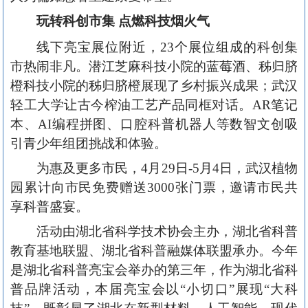
玩转科创市集 点燃科技烟火气
线下亮宝展位附近，23个展位组成的科创集
市热闹非凡。
潜江芝麻科技小院的蓝莓酒、秭归脐
橙科技小院的秭归脐橙展现了乡村振兴成果；武汉
轻工大学让古今榨油工艺产品
同框对话。AR笔记
本、AI编程拼图
、口腔科普机器人等数智文创吸
引青少年组团挑战和体验。
为惠及更多
市民，4月29日-5月4日，武汉植物
园累计向市民免费赠送3000张门票，邀请市民共
享科普盛宴。
活动由湖北省科学技术协会主办，湖北省科普
教育基地联盟、湖北省科普融媒体联盟承办。今年
是湖北省科普亮宝会举办的第三年，
作为湖北省科
普品牌活动，本届亮宝会以“小切口”展现“大科