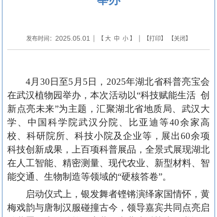
2025.05.01
发布时间：
| 【
大
中
小
】 | 【
打印
】 【
关闭
】
4月30日
至5月5日，2025年湖北省科普亮宝会
在
武汉植物园举办，
本次活动以“科技赋能生活
创
新点亮未来”为主题，汇聚湖北省地质局
、武汉大
学、中国科学院武汉分院、比亚迪等40余家高
校、科研院所、科技小院及企业等
，展出60余项
科技创新成果，上百项科普展品，全景式展现湖北
在人工智能、精密测量、现代农业、新型材料、智
能交通、生物制造
等领域的“硬核答卷”。
启动仪式上，银发舞者铿锵演绎家国情怀，黄
梅戏韵与唐制汉服碰撞古今，领导嘉宾共同点亮启