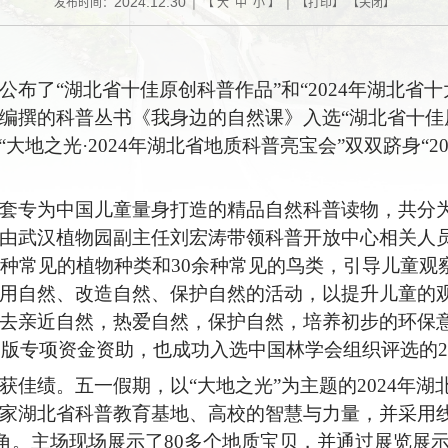
2024.12.30
发布时间：
| 【
大
中
小
】 | 【
打印
】 【
关闭
】
布了“湖北省十佳原创科普作品”和“2024年湖北省
编撰的科普丛书《我身边的自然课》入选“湖北省十佳
”“大地之光·2024年湖北省地质科普亮宝会”双双跻身“2
套专为中国儿童量身打造的精品自然科普读物，共分
由武汉植物园副主任刘宏涛带领科普开放中心相关人
余种常见的植物种类和30余种常见的鸟类，引导儿童观
用自然、改造自然、保护自然的活动，以提升儿童的
去亲近自然，热爱自然，保护自然，培养初步的环保
出版专项资金资助，也成功入选中国林学会组织评选的2
获佳绩。五一假期，以“大地之光”为主题的2024年
家湖北省科普教育基地、高校的智慧与力量，并采用
动触角。主场现场展示了80多个地质宝贝，并通过展览展