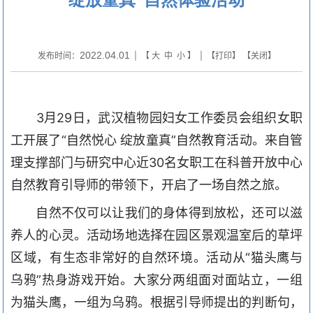
2022.04.01
发布时间：
| 【
大
中
小
】 | 【
打印
】 【
关闭
】
3
月
29
日，武汉植物园妇女工作委员会
组织
女职
工
开展了
“自然悦心 绽放童真”自然教育活动。来自管
理支撑部门与研究中心近
30
名女职工在科普开放中心
自然教育引导师的带领下，开启了一场自然之旅。
自然不仅可以让我们的身体得到放松，还可以滋
养人的心灵。活动场地选择在园区景观温室后的草坪
区域，
有
生态非常好的自然环境。活动从
“猫头鹰与
乌鸦”热身游戏开始。大家分两组面对面站立，一组
为猫头鹰，一组为乌鸦。根据引导师提出的判断句，