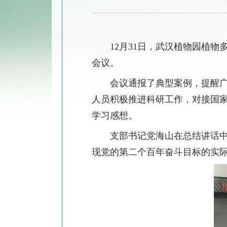
12
月
31
日，武汉植物园植物
会议
。
会议通报了
典型
案例
，
提醒
人员
积极推进科研工作，
对接
国
学习感想。
支部书记党海山在总结
讲话
现党的第二个百年奋斗目标
的
实