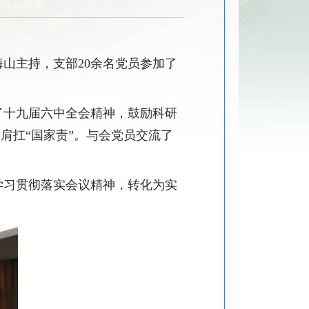
海山主持，
支部
2
0
余
名党员参加
了
了十九届六中全会精神
，
鼓励
科研
、肩扛“国家责”。与会党员
交流了
学习
贯彻
落实
会议精神
，
转化
为
实