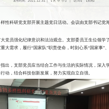
2021.12.31
发布时间：
| 【
大
中
小
】 | 【
打印
】 【
关闭
】
多样性科研党支部开展主题党日活动
。会议由支部书记党
广大
党员强化纪律意识和法治观念
。
支部
委员王生位领学
家重大需求
，
履行
“国家队”
职责
使命
，时刻心系
“国家事”
中
指出
，
支部
党员
应当结合
工作
与
生活的实际情况，
深入
际
行动
，
结合
科技创新
发展
，努力实现
自立自强。