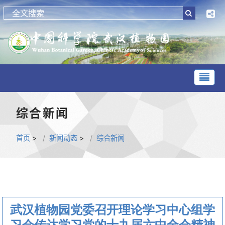
综合新闻
首页
>
新闻动态
>
综合新闻
武汉植物园党委召开理论学习中心组学
习会传达学习党的十九届六中全会精神