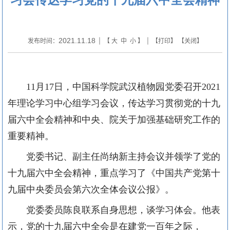
2021.11.18
发布时间：
| 【
大
中
小
】 | 【
打印
】 【
关闭
】
11月17日，中国科学院武汉植物园党委召开2021
年理论学习中心组学习会议，传达学习贯彻党的十九
届六中全会精神和中央、院关于加强基础研究工作的
重要精神。
党委书记、副主任尚纳新主持会议并领学了党的
十九届六中全会精神，重点学习了《中国共产党第十
九届中央委员会第六次全体会议公报》。
党委委员陈良联系自身思想，谈学习体会。
他
表
示
，
党的十九届六中全会是在建党一百年之际，