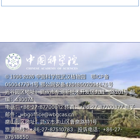
中国科学院武汉植物园
鄂ICP备
© 1996-
2026
05004779-1号
鄂公网安备42018502004676号
光谷园区地址：武汉市东湖新技术开发区九峰一路201号 邮
编：430074
电话：+86-27-87700812 传真：+86-27-87700877 电子
邮件：wbgoffice@wbgcas.cn
磨山园区地址：武汉市洪山区鲁磨路特1号
旅游热线：+86-27-87510783 投诉电话：+86-27-
87518650