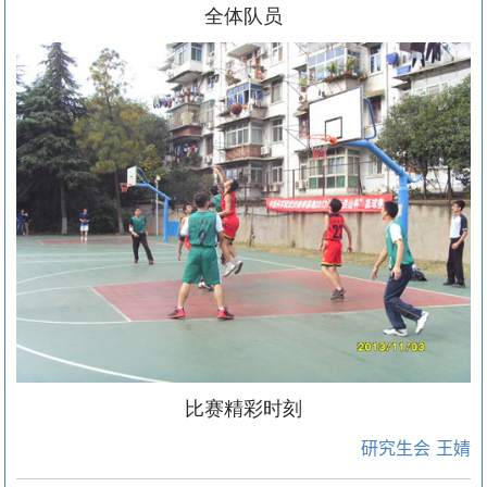
全体队员
比赛精彩时刻
研究生会 王婧