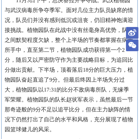
11
月
3
日下午，总决赛拉开争夺战。武汉植物园
与武汉病毒所争夺季军。面对几位主力队员缺席的情
况，队员们并没有感到低沉或沮丧，仍旧精神饱满迎
接挑战。植物园队在此战中没有丝毫身高优势，队员
之间默契程度欠缺，整个上半场的节奏都掌握在病毒
所手中，直至第二节，植物园队成功获得第一个
2
分，随后又以严密防守作为主要战略目标，为追回比
分做出贡献。下半场，顶着落后
18
分的巨大压力，植
物园队奋起直追了
9
分。但最后终因上半场失分过
大，植物园队以
17:31
的比分不敌病毒所队，无缘季
军荣耀。植物园队的队长赵状军表示，虽然最后一节
那奇迹般的
9
分不足以追平比分，但在主力缺阵的情
况下仍然打出了自己的水平和风格，充分展现了植物
园篮球健儿的风采。