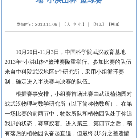
2013.11.06
发布时间：
| 【
大
中
小
】 | 【
打印
】 【
关闭
】
10
月
20
日
-11
月
3
日，中国科学院武汉教育基地
2013
年“小洪山杯”篮球赛隆重举行。参加比赛的队伍
来自中科院武汉地区6个研究所，采用小组循环赛
制，确定进入半决赛与决赛的队伍。
根据赛事安排，小组赛首场比赛由武汉植物园对
战武汉物理与数学研究所（以下简称物数所）。在第
一场比赛的前两节中，物数所队和植物园队处于你追
我赶的状态，赛事胶着。进入第三、第四节之后，稍
有落后的植物园队奋起直追，但最终以
5
分之差遗憾