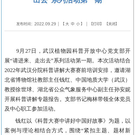
2022.09.29
发布时间：
| 【
大
中
小
】 | 【
打印
】 【
关闭
】
9月2
7
日，武汉植物园科普开放中心党支部开
展
“请进来、走出去”系列活动第一期。本次活动结合
2
022
年武汉分院科普讲解大赛赛前培训安排，邀请湖
北省博物馆社教部主任
钱红
、
中国地质大学（武汉）
教授
徐世球
、湖北省公众气象服务中心副主任
孙
安妮
开展科普讲解专题报告。支部书记梅林带领全体党员
及中心职工参加活动。
钱红以《科普大赛中讲好中国好故事》为题，以
案例与理论相结合方式，围绕
“紧扣主题、题材新