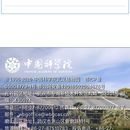
中国科学院武汉植物园
鄂ICP备
© 1996-
2026
05004779-1号
鄂公网安备42018502004676号
光谷园区地址：武汉市东湖新技术开发区九峰一路201号 邮
编：430074
电话：+86-27-87700812 传真：+86-27-87700877 电子
邮件：wbgoffice@wbgcas.cn
磨山园区地址：武汉市洪山区鲁磨路特1号
旅游热线：+86-27-87510783 投诉电话：+86-27-