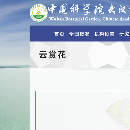
研究
首页
全园概况
机构设置
云赏花