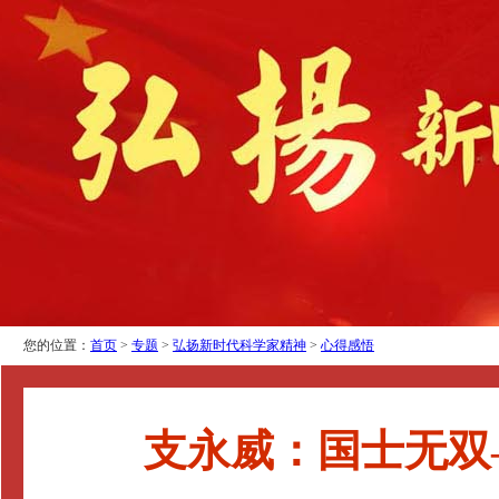
您的位置：
首页
>
专题
>
弘扬新时代科学家精神
>
心得感悟
支永威：国士无双