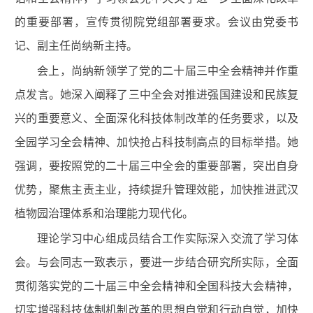
的重要部署
，宣传贯彻
院党组
部署要求
。会议由党委书
记、副
主任尚纳新
主持。
会上
，尚纳新领学了党的二十届三中全会精神并作重
点发言。她深入阐释了
三中全会对推进强国建设
和
民族复
兴的重要意义
、全面深化科技体制改革的任务要求，
以及
全园学习全会精神、加快抢占科技制高点的目标举措
。
她
强调，要按照
党的二十届三中全会
的重要部署
，
突出自身
优势，聚焦主责主业，
持续提升管理效能，加快推进
武汉
植物园
治理体系和治理能力现代化。
理论学习中心组成员结合工作实际深入交流了学习体
会。与会同志一致表示，
要进一步
结合研究所实际，全面
贯彻落实
党的二十届三中
全会精神和全国科技大会精神，
切实增强科技体制机制改革的思想自觉和行动自觉，加快